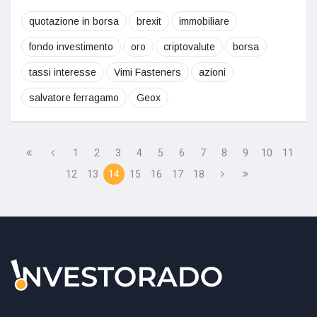
quotazione in borsa
brexit
immobiliare
fondo investimento
oro
criptovalute
borsa
tassi interesse
Vimi Fasteners
azioni
salvatore ferragamo
Geox
1
2
3
4
5
6
7
8
9
10
11
12
13
14
15
16
17
18