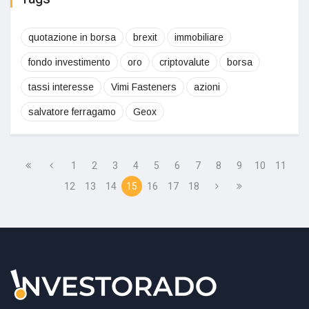
quotazione in borsa
brexit
immobiliare
fondo investimento
oro
criptovalute
borsa
tassi interesse
Vimi Fasteners
azioni
salvatore ferragamo
Geox
1
2
3
4
5
6
7
8
9
10
11
12
13
14
15
16
17
18