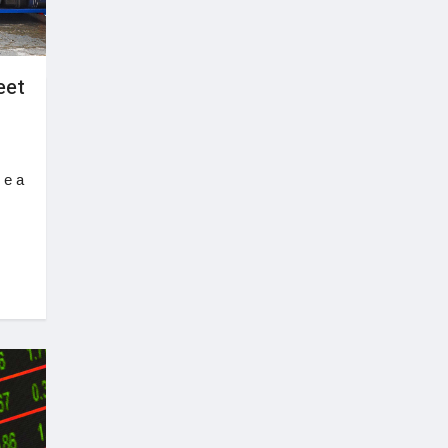
eet
 e a