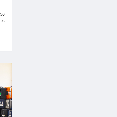
250
mesi,