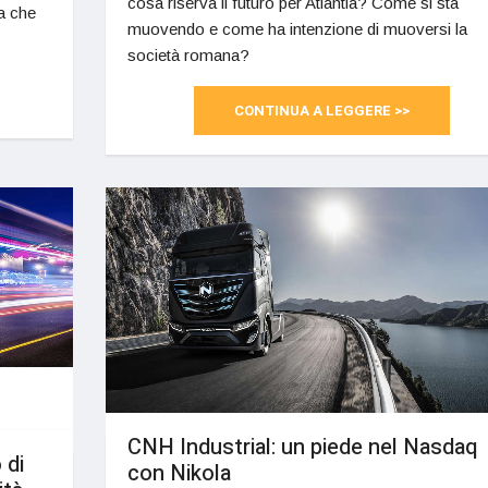
cosa riserva il futuro per Atlantia? Come si sta
a che
muovendo e come ha intenzione di muoversi la
società romana?
CONTINUA A LEGGERE >>
CNH Industrial: un piede nel Nasdaq
 di
con Nikola