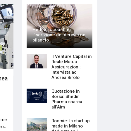
Hedge accounting:
l’iscrizione dei derivati nel
bilancio
Il Venture Capital in
Reale Mutua
Assicurazioni:
intervista ad
inea
Andrea Birolo
Quotazione in
Borsa: Shedir
Pharma sbarca
all’Aim
come
Roomie: la start up
made in Milano
ro..